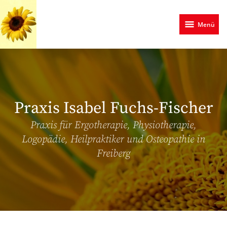
Zum
Hauptinhalt
Menü
springen
Praxis Isabel Fuchs-Fischer
Praxis für Ergotherapie, Physiotherapie,
Logopädie, Heilpraktiker und Osteopathie in
Freiberg