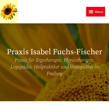
Zum
Hauptinhalt
Menü
springen
Praxis Isabel Fuchs-Fischer
Praxis für Ergotherapie, Physiotherapie,
Logopädie, Heilpraktiker und Osteopathie in
Freiberg