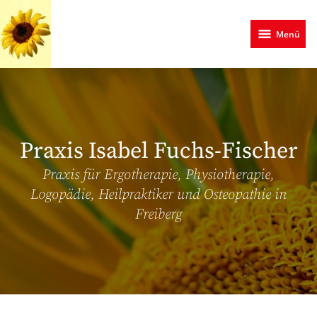
Zum
Hauptinhalt
Menü
springen
Praxis Isabel Fuchs-Fischer
Praxis für Ergotherapie, Physiotherapie,
Logopädie, Heilpraktiker und Osteopathie in
Freiberg