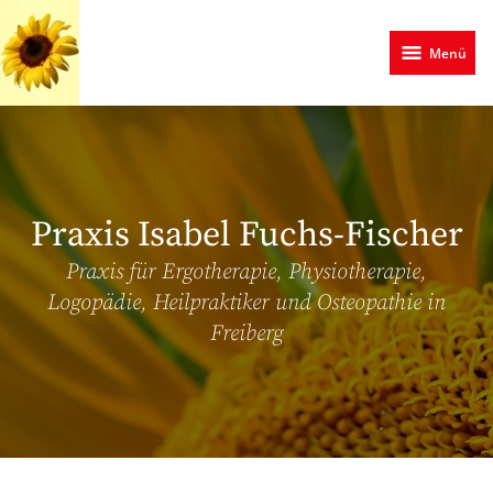
Zum
Hauptinhalt
Menü
springen
Praxis Isabel Fuchs-Fischer
Praxis für Ergotherapie, Physiotherapie,
Logopädie, Heilpraktiker und Osteopathie in
Freiberg