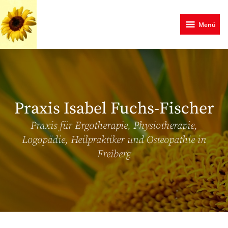
Zum
Hauptinhalt
Menü
springen
Praxis Isabel Fuchs-Fischer
Praxis für Ergotherapie, Physiotherapie,
Logopädie, Heilpraktiker und Osteopathie in
Freiberg