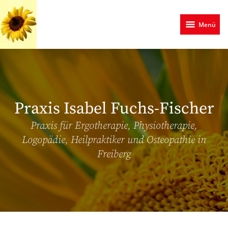
Zum
Hauptinhalt
Menü
springen
Praxis Isabel Fuchs-Fischer
Praxis für Ergotherapie, Physiotherapie,
Logopädie, Heilpraktiker und Osteopathie in
Freiberg